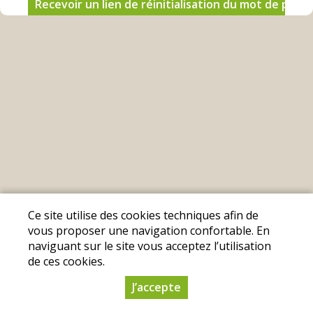
Mentions légales
|
Conditions Générales de
Ce site utilise des cookies techniques afin de
Ventes
|
Protection des données personnelles
vous proposer une navigation confortable. En
naviguant sur le site vous acceptez l’utilisation
© Copyright 2025 - Les Fermes Locales - Tous
de ces cookies.
droits réservés
J’accepte
Conception :
Dynapse
- Partenaire numérique
des circuits courts.