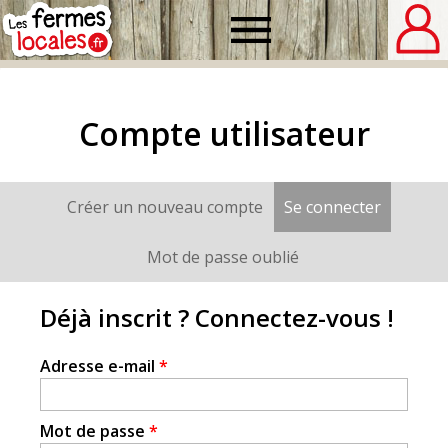
Fermes
locales
Compte utilisateur
Créer un nouveau compte
Se connecter
(onglet a
Onglets
principaux
Mot de passe oublié
Déjà inscrit ? Connectez-vous !
Adresse e-mail
*
Mot de passe
*