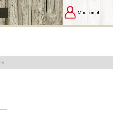
ct
Mon compte
lié