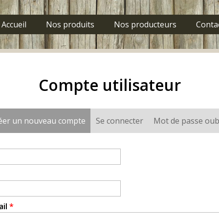
Accueil
Nos produits
Nos producteurs
Conta
Compte utilisateur
éer un nouveau compte
(onglet actif)
Se connecter
Mot de passe oub
ail
*