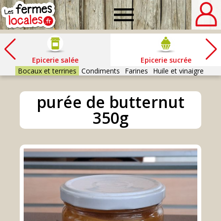
Fermes
locales
Epicerie salée
Epicerie sucrée
Bocaux et terrines
Condiments
Farines
Huile et vinaigre
purée de butternut
350g