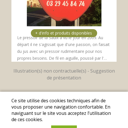
Le pressoir de la Saulx a vu le jour en 2009. Au
départ il ne s'agissait que d'une passion, on faisait
du jus avec un pressoir rudimentaire pour nos
propres besoins. De fil en aiguille, poussé par l'…
Mentions légales
|
Conditions Générales de
Ce site utilise des cookies techniques afin de
Ventes
|
Protection des données personnelles
vous proposer une navigation confortable. En
naviguant sur le site vous acceptez l’utilisation
© Copyright 2025 - Les Fermes Locales - Tous
de ces cookies.
droits réservés