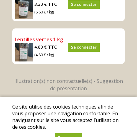
3,30 €
TTC
Se connecter
(6,60 € / kg)
Lentilles vertes 1 kg
4,80 €
TTC
Se connecter
(4,80 € / kg)
Mentions légales
|
Conditions Générales de
Ce site utilise des cookies techniques afin de
Ventes
|
Protection des données personnelles
vous proposer une navigation confortable. En
naviguant sur le site vous acceptez l’utilisation
© Copyright 2025 - Les Fermes Locales - Tous
de ces cookies.
droits réservés